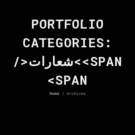
PORTFOLIO
CATEGORIES:
<SPAN>شعارات</
SPAN>
Home
/ Archives